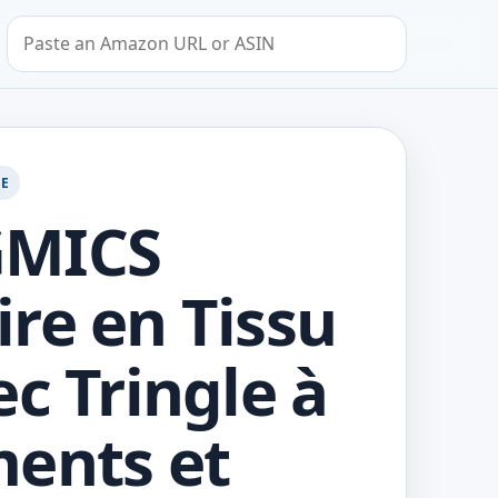
Search by Amazon URL or ASIN
GE
MICS
re en Tissu
ec Tringle à
ents et