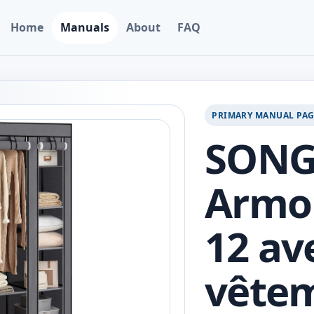
Home
Manuals
About
FAQ
PRIMARY MANUAL PA
SONG
Armoi
12 av
vêtem