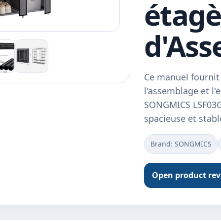
étagè
d'As
Ce manuel fournit 
l'assemblage et l'e
SONGMICS LSF03G.
spacieuse et stab
Brand: SONGMICS
Open product re