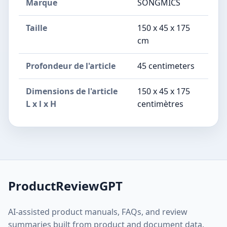
Marque
SONGMICS
Taille
150 x 45 x 175
cm
Profondeur de l'article
45 centimeters
Dimensions de l'article
150 x 45 x 175
L x l x H
centimètres
ProductReviewGPT
AI-assisted product manuals, FAQs, and review
summaries built from product and document data.