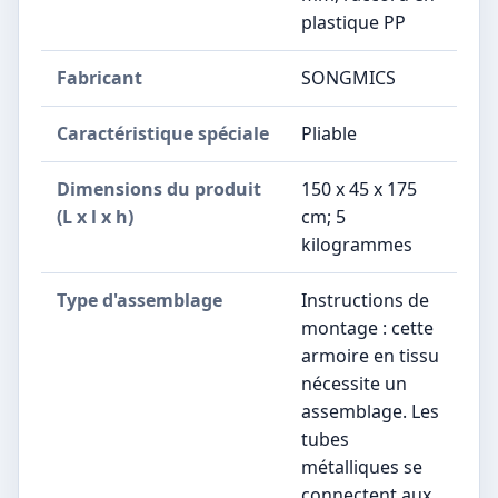
plastique PP
Fabricant
‎SONGMICS
Caractéristique spéciale
‎Pliable
Dimensions du produit
‎150 x 45 x 175
(L x l x h)
cm; 5
kilogrammes
Type d'assemblage
‎Instructions de
montage : cette
armoire en tissu
nécessite un
assemblage. Les
tubes
métalliques se
connectent aux