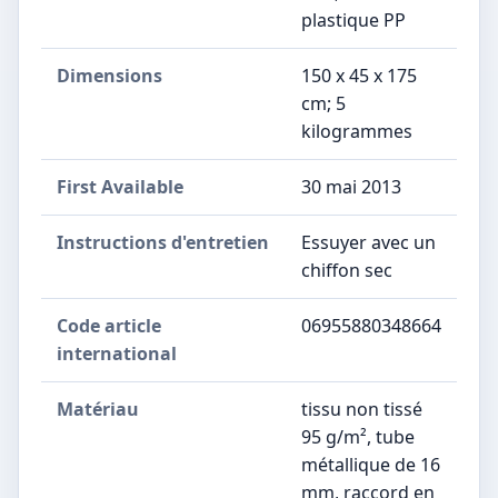
plastique PP
Dimensions
‎150 x 45 x 175
cm; 5
kilogrammes
First Available
30 mai 2013
Instructions d'entretien
‎Essuyer avec un
chiffon sec
Code article
‎06955880348664
international
Matériau
‎tissu non tissé
95 g/m², tube
métallique de 16
mm, raccord en