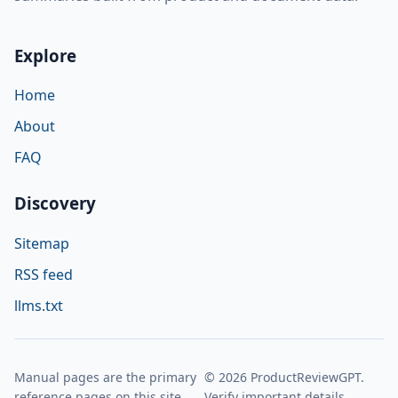
Explore
Home
About
FAQ
Discovery
Sitemap
RSS feed
llms.txt
Manual pages are the primary
© 2026 ProductReviewGPT.
reference pages on this site.
Verify important details